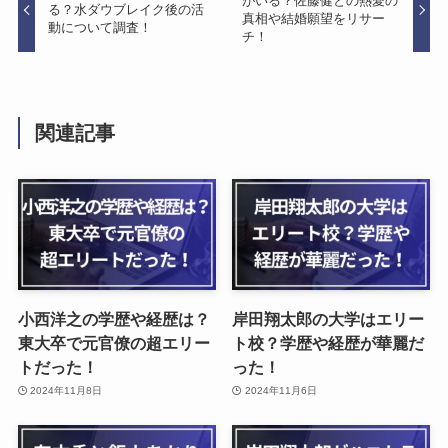
がいる？佐藤健との熱愛の
る？水ダウブレイク後の活
真相や結婚願望をリサー
動について調査！
チ！
関連記事
小西洋之の学歴や経歴は？
岸田翔太郎の大学はエリー
東大卒で元官僚の超エリー
ト校？学歴や経歴が華麗だ
トだった！
った！
2024年11月8日
2024年11月6日