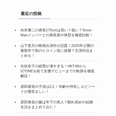
最近の投稿
向井康二の身長175cmは高い？低い？Snow
Manメンバーとの身長差や体型を徹底比較！
山下美月の映画出演作が話題！2025年公開の
最新作で初のヒロイン役に抜擢？主演作品ま
とめも！
矢吹奈子の経歴が凄すぎる！HKT48から
IZ*ONEを経て女優デビューまでの軌跡を徹底
解説！
原田泰造の子供は2人！年齢や仲良しエピソー
ドが微笑ましい！
原田泰造の嫁は年下の美人？馴れ初めや結婚
生活をまとめてみた！