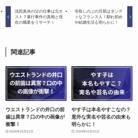
浅田真央の父の仕事は元ホ
寺島しのぶの旦那はダンデ
スト？暴行事件の真相と現
ィなフランス人！馴れ初め
在の職業をリサーチ！
や結婚生活も明らかに！
関連記事
ウエストランドの井口の前
やす子は本名やすこなの？
歯は異常？口の中の画像が
意外な実名や芸名の由来も
衝撃！
明らかに！
2024年10月31日
2024年10月31日