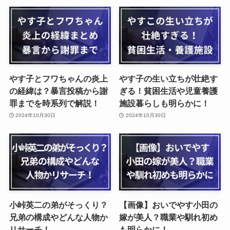
やす子とフワちゃんの炎上
やす子の生い立ちが壮絶す
の経緯は？暴言投稿から謝
ぎる！貧困生活や児童養護
罪までを時系列で解説！
施設暮らしも明らかに！
2024年10月30日
2024年10月30日
小峠英二の弟がそっくり？
【画像】おいでやす小田の
兄弟の構成やどんな人物か
嫁が美人？職業や馴れ初め
リサーチ！
も明らかに！